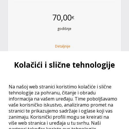
70,00
€
godišnje
Detaljnije
ODABERITE
Kolačići i slične tehnologije
Advanced
Na našoj web stranici koristimo kolačiće i slične
tehnologije za pohranu, čitanje i obradu
informacija na vašem uređaju. Time poboljšavamo
vaše korisničko iskustvo, analiziramo promet na
25 GB
Prostora
stranici te prikazujemo sadržaje i oglase koji vas
zanimaju. Korisnički profili mogu se kreirati na
Neograničen
Broj Email Adresa
više web stranica i uređaja u tu svrhu. Naši
partneri također koriste ove tehnologije.