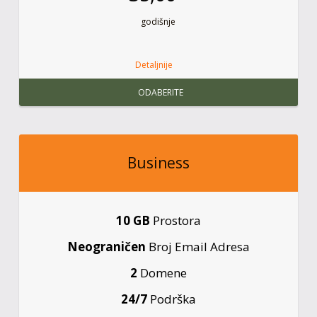
godišnje
Detaljnije
ODABERITE
Business
10 GB
Prostora
Neograničen
Broj Email Adresa
2
Domene
24/7
Podrška