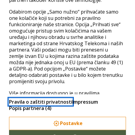
10
Domena
Odabirom opcije „Samo nužno“ prihvaćate samo
24/7
Podrška
one kolačiće koji su potrebni za pravilno
funkcioniranje naše stranice. Opcija „Prihvati sve“
omogućuje pristup svim kolačićima na vašem
uređaju i njihovu obradu u svrhe analitike i
110,00
€
marketinga od strane Hrvatskog Telekoma i naših
partnera. Vaši podaci mogu biti preneseni u
godišnje
zemlje izvan EU u kojima razina zaštite podataka
možda nije jednaka onoj u EU (prema članku 49 (1)
a GDPR-a). Pod opcijom „Postavke“ možete
Detaljnije
detaljno odabrati postavke i u bilo kojem trenutku
promijeniti svoju privolu.
ODABERITE
Više informacija dostupno je u pravilima
privatnosti i popisu partnera.
Pravila o zaštiti privatnosti
Impressum
Popis partnera (4)
Ultimate
Postavke