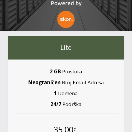
Lite
2 GB
Prostora
Neograničen
Broj Email Adresa
1
Domena
24/7
Podrška
35,00
€