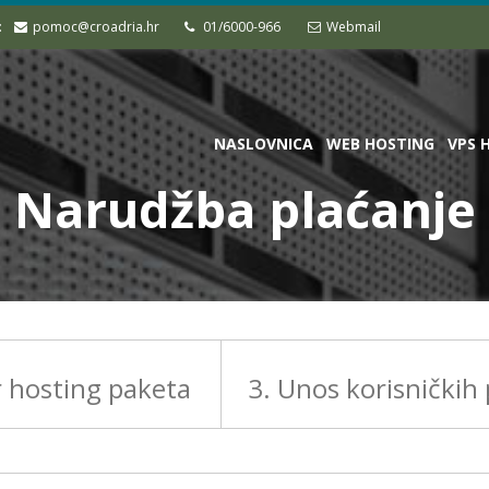
:
pomoc@croadria.hr
01/6000-966
Webmail
NASLOVNICA
WEB HOSTING
VPS 
Narudžba plaćanje
r hosting paketa
3. Unos korisničkih