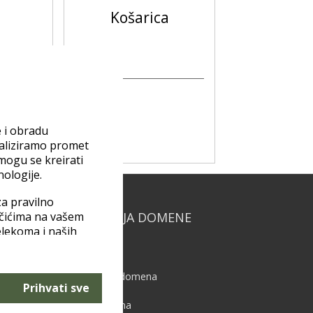
Košarica
Ukupno
0,00 €
e i obradu
naliziramo promet
 mogu se kreirati
nologije.
a pravilno
ačićima na vašem
REGISTRACIJA DOMENE
elekoma i naših
štite podataka
.hr domena
stavke“ možete
Besplatna .hr domena
Prihvati sve
.com.hr domena