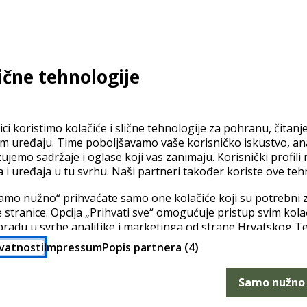
lične tehnologije
enja Croadrie iskazane na linku
Uvjeti korištenja
ZAVRŠI NARUDŽBU
ci koristimo kolačiće i slične tehnologije za pohranu, čitanj
em uređaju. Time poboljšavamo vaše korisničko iskustvo, a
zujemo sadržaje i oglase koji vas zanimaju. Korisnički profili
a i uređaja u tu svrhu. Naši partneri također koriste ove teh
amo nužno“ prihvaćate samo one kolačiće koji su potrebni z
 stranice. Opcija „Prihvati sve“ omogućuje pristup svim kol
IČKE INFORMACIJE
WEB HOSTING USLUGE
bradu u svrhe analitike i marketinga od strane Hrvatskog T
ci mogu biti preneseni u zemlje izvan EU u kojima razina za
ivatnosti
Impressum
Popis partnera (4)
Web hosting
 onoj u EU (prema članku 49 (1) a GDPR-a). Pod opcijom „Po
ostavke i u bilo kojem trenutku promijeniti svoju privolu.
Linux web hosting
Samo nužno
stupno je u pravilima privatnosti i popisu partnera.
Windows web hosting