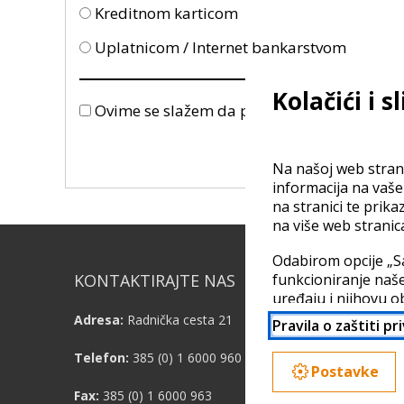
Kreditnom karticom
Uplatnicom / Internet bankarstvom
Kolačići i s
Ovime se slažem da prihvaćam uvjete korišt
Na našoj web strani
informacija na vaš
na stranici te prika
na više web stranic
Odabirom opcije „S
KONTAKTIRAJTE NAS
funkcioniranje naše
KORISN
uređaju i njihovu o
partnera. Vaši poda
Adresa:
Radnička cesta 21
Pravila o zaštiti pr
Podrška
možda nije jednaka
detaljno odabrati p
Telefon:
385 (0) 1 6000 960
Blog
Postavke
Više informacija do
Fax:
385 (0) 1 6000 963
O nama