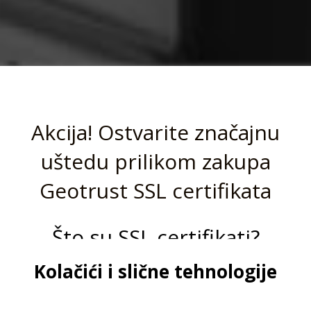
Akcija! Ostvarite značajnu
uštedu prilikom zakupa
Geotrust SSL certifikata
Što su SSL certifikati?
Kolačići i slične tehnologije
SSL (eng. secure sockets layer) certifikati podižu sigurnost
web stranica na višu razinu. Ukoliko vaše stranice imaju SSL,
komunikacija web browsera sa web serverom je enkriptirana.