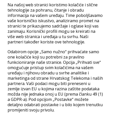
Na taj način osigurava se najveći nivo sigurnosti posjetiteljima
Na našoj web stranici koristimo kolačiće i slične
vaših stranica, a time i povjerenja u vaš web site.
tehnologije za pohranu, čitanje i obradu
informacija na vašem uređaju. Time poboljšavamo
vaše korisničko iskustvo, analiziramo promet na
Gdje se koriste SSL certifikati?
stranici te prikazujemo sadržaje i oglase koji vas
zanimaju. Korisnički profili mogu se kreirati na
SSL certifikati koriste se prilikom unosa osjetljivih podataka
više web stranica i uređaja u tu svrhu. Naši
(npr. broj kreditne kartice) u web trgovinama, idealni su za
partneri također koriste ove tehnologije.
zaštitu administracijskih sučelja u vašim web aplikacijama, te
Odabirom opcije „Samo nužno“ prihvaćate samo
svugdje gdje je potrebna povećana sigurnost protoka
one kolačiće koji su potrebni za pravilno
podataka.
funkcioniranje naše stranice. Opcija „Prihvati sve“
omogućuje pristup svim kolačićima na vašem
Kako možemo znati imaju li stranice na kojima surfamo SSL
uređaju i njihovu obradu u svrhe analitike i
certifikat? Prisutnost SSL certifikata najlakše ćete uočiti u
marketinga od strane Hrvatskog Telekoma i naših
address baru – umjesto http:// treba pisati https://. U
partnera. Vaši podaci mogu biti preneseni u
statusnoj traci web preglednika pojaviti će se mali lokot. U
zemlje izvan EU u kojima razina zaštite podataka
možda nije jednaka onoj u EU (prema članku 49 (1)
vecini preglednika dvostrukim klikom na lokot prikazati će se
a GDPR-a). Pod opcijom „Postavke“ možete
detaljnije informacije o SSL certifikatu: jačina enkripcije,
detaljno odabrati postavke i u bilo kojem trenutku
izdavač i vlasnik, datum isteka itd.
promijeniti svoju privolu.