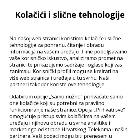
domenu
Kolačići i slične tehnologije
Upišite željenu domenu i provjerite
Na našoj web stranici koristimo kolačiće i slične
je li dostupna
tehnologije za pohranu, čitanje i obradu
informacija na vašem uređaju. Time poboljšavamo
vaše korisničko iskustvo, analiziramo promet na
www.
Upišite
Upišite
stranici te prikazujemo sadržaje i oglase koji vas
željenu
željenu
zanimaju. Korisnički profili mogu se kreirati na
domenu
domenu
više web stranica i uređaja u tu svrhu. Naši
PROVJERITE DOSTUPNOST
partneri također koriste ove tehnologije.
Odabirom opcije „Samo nužno“ prihvaćate samo
one kolačiće koji su potrebni za pravilno
funkcioniranje naše stranice. Opcija „Prihvati sve“
Najpopularniji i najzastupljeniji tip domene danas na internetu
omogućuje pristup svim kolačićima na vašem
uređaju i njihovu obradu u svrhe analitike i
svakako je komercijalni TLD –
.COM
. Bilo koja pravna i fizička
marketinga od strane Hrvatskog Telekoma i naših
osoba – dakle i vi – ima pravo na registraciju neograničenog broja
partnera. Vaši podaci mogu biti preneseni u
.com domena. Naravno, to znači da je i potražnja velika tako da je