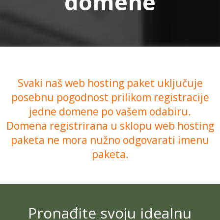
domene
Svaki naš web hosting paket uključuje
posebnu pogodnost prilikom registracije
jedne domene po vašem odabiru.
Domena registrirana u sklopu web hosting
paketa ne mora nužno odgovarati imenu
paketa.
Pronađite svoju idealnu