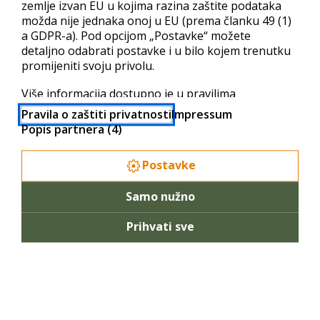
zemlje izvan EU u kojima razina zaštite podataka
uputno da vašu .com domenu registrirate još danas! Svakako vam
možda nije jednaka onoj u EU (prema članku 49 (1)
preporučujemo da registraciju .com domene učinite u sklopu bilo
a GDPR-a). Pod opcijom „Postavke“ možete
detaljno odabrati postavke i u bilo kojem trenutku
kojeg od naših web hosting paketa, jer je u tom slučaju
promijeniti svoju privolu.
registracija .com domene za vas besplatna.
Više informacija dostupno je u pravilima
Provjera .COM domene
privatnosti i popisu partnera.
Pravila o zaštiti privatnosti
Impressum
Popis partnera (4)
Upisom naziva domene bez ekstenzije možete provjeriti njenu
dostupnost. Za provjeru više domena, odvojite nazive
Postavke
razmakom.
Samo nužno
Registracija .COM domene
Prihvati sve
Naš on¬line servis za registraciju .com domena podržava
plaćanje virmanom ili kreditnom/debitnom karticom.
Cjenik registracije domena
Svaki naš web hosting paket uključuje posebnu pogodnost