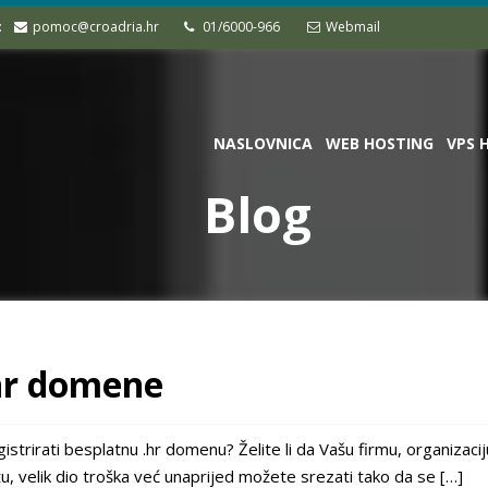
:
pomoc@croadria.hr
01/6000-966
Webmail
NASLOVNICA
WEB HOSTING
VPS 
Blog
.hr domene
istrirati besplatnu .hr domenu? Želite li da Vašu firmu, organizaci
u, velik dio troška već unaprijed možete srezati tako da se […]