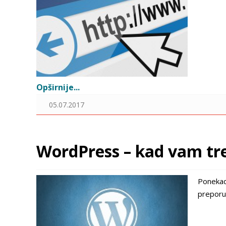
Opširnije...
05.07.2017
WordPress – kad vam tr
Ponekad
preporuč