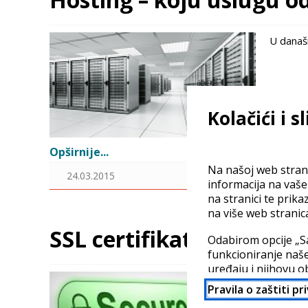
U današn
Kolačići i s
Opširnije...
Na našoj web strani
24.03.2015
informacija na vaš
na stranici te prika
na više web stranic
SSL certifikati – akcija
Odabirom opcije „S
funkcioniranje naše
uređaju i njihovu o
SSL (eng
partnera. Vaši poda
Pravila o zaštiti pr
možda nije jednaka
komunika