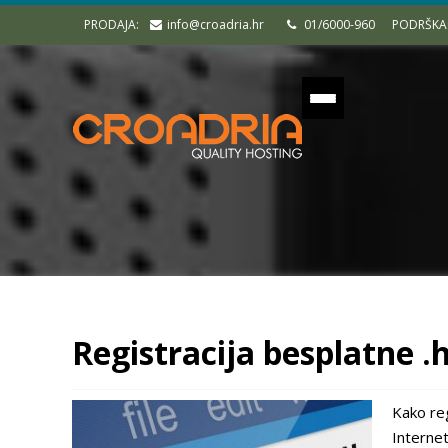
PRODAJA:
info@croadria.hr
01/6000-960
PODRŠKA
Registracija besplatne 
Kako reg
Internet