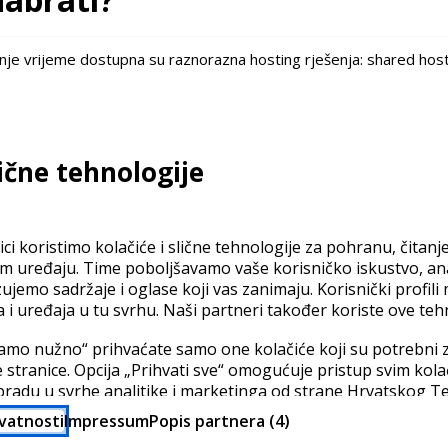
je vrijeme dostupna su raznorazna hosting rješenja: shared hosti
lične tehnologije
ci koristimo kolačiće i slične tehnologije za pohranu, čitanj
em uređaju. Time poboljšavamo vaše korisničko iskustvo, a
zujemo sadržaje i oglase koji vas zanimaju. Korisnički profili
a i uređaja u tu svrhu. Naši partneri također koriste ove teh
amo nužno“ prihvaćate samo one kolačiće koji su potrebni z
 stranice. Opcija „Prihvati sve“ omogućuje pristup svim kol
bradu u svrhe analitike i marketinga od strane Hrvatskog T
. secure sockets layer) certifikati podižu sigurnost web stranica n
ci mogu biti preneseni u zemlje izvan EU u kojima razina za
ivatnosti
Impressum
Popis partnera (4)
 onoj u EU (prema članku 49 (1) a GDPR-a). Pod opcijom „Po
cija web browsera sa web serverom je enkriptirana. Na taj način o