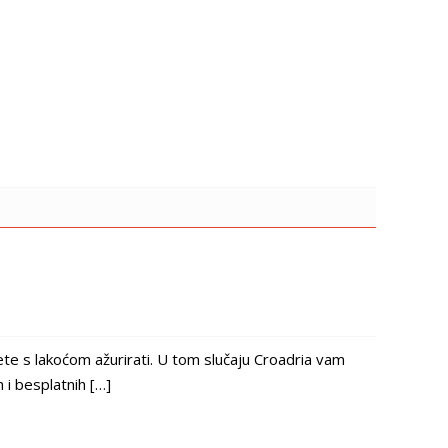
te s lakoćom ažurirati. U tom slučaju Croadria vam
i besplatnih […]