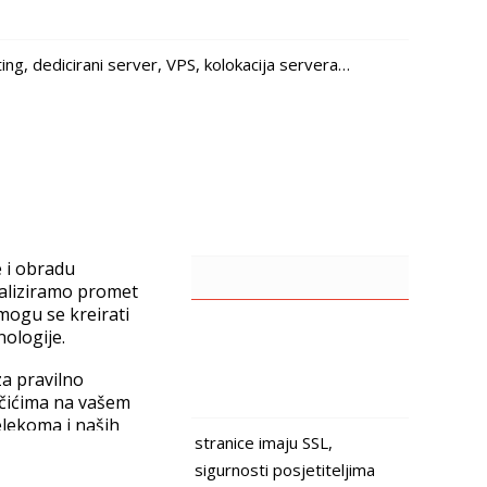
ng, dedicirani server, VPS, kolokacija servera…
e i obradu
naliziramo promet
 mogu se kreirati
nologije.
a pravilno
ačićima na vašem
elekoma i naših
a višu razinu. Ukoliko vaše stranice imaju SSL,
štite podataka
stavke“ možete
sigurava se najveći nivo sigurnosti posjetiteljima