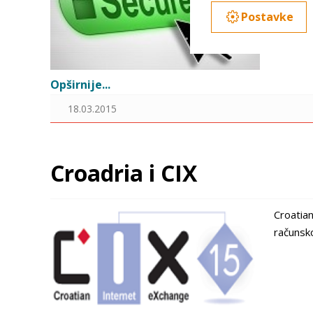
detaljno odabrati p
vaših st
Postavke
Više informacija do
Opširnije...
18.03.2015
Croadria i CIX
Croatia
računsko