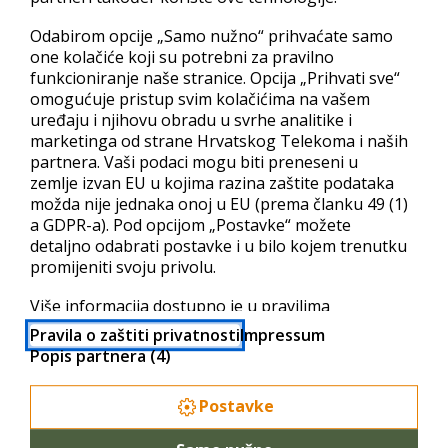
Odabirom opcije „Samo nužno“ prihvaćate samo
WordPress se može postaviti na vaš web u nekoliko klikova
one kolačiće koji su potrebni za pravilno
pomoću Croadrijinog Plesk Panela.
Službene stranice
funkcioniranje naše stranice. Opcija „Prihvati sve“
WordPress-a
.
omogućuje pristup svim kolačićima na vašem
uređaju i njihovu obradu u svrhe analitike i
marketinga od strane Hrvatskog Telekoma i naših
partnera. Vaši podaci mogu biti preneseni u
zemlje izvan EU u kojima razina zaštite podataka
možda nije jednaka onoj u EU (prema članku 49 (1)
a GDPR-a). Pod opcijom „Postavke“ možete
detaljno odabrati postavke i u bilo kojem trenutku
promijeniti svoju privolu.
KONTAKTIRAJTE NAS
Više informacija dostupno je u pravilima
privatnosti i popisu partnera.
Adresa:
Radnička cesta 21
Pravila o zaštiti privatnosti
Impressum
Popis partnera (4)
Telefon:
385 (0) 1 6000 960
Postavke
Fax:
385 (0) 1 6000 963