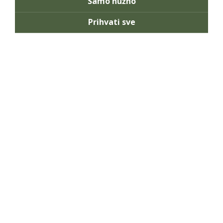
Samo nužno
Prihvati sve
KORISNIČKE INFORMACIJE
Podrška
Blog
O nama
Korisnički zahtjevi
Informacije o privatnosti podataka
WEB HOSTING USLUGE
Web hosting
Linux web hosting