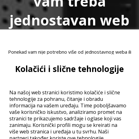
vam treba
jednostavan web
Ponekad vam nije potrebno više od jednostavnog weba ili
bloga koji možete s lakoćom ažurirati. U tom slučaju Croadria
Kolačići i slične tehnologije
vam preporuča da isprobate WordPress, jednu od
najpopularnijih jednostavnih i besplatnih CMS platformi.
WordPress vam omogućava da u nekoliko klikova postavite
Na našoj web stranici koristimo kolačiće i slične
vaš blog ili web. Ovisno o vlastitim potrebama pomoću
tehnologije za pohranu, čitanje i obradu
informacija na vašem uređaju. Time poboljšavamo
WordPressa alata možete održavati najjednostavniji blog ili
vaše korisničko iskustvo, analiziramo promet na
čak voditi manji portal. Izgled vašeg WP weba slaže se CSS-
stranici te prikazujemo sadržaje i oglase koji vas
om, a ako vam je to prekomplicirano, možete se odlučiti za
zanimaju. Korisnički profili mogu se kreirati na
neki od preko stotinu gotovih predložaka za izgled vašeg
više web stranica i uređaja u tu svrhu. Naši
novog weba.
partneri također koriste ove tehnologije.