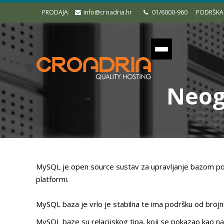
PRODAJA:
info@croadria.hr
01/6000-960
PODRŠKA
Neog
MySQL je open source sustav za upravljanje bazom pod
platformi.
MySQL baza je vrlo je stabilna te ima podršku od brojn
MySQL baze su relacijskog tipa, koji se pokazao kao najbo