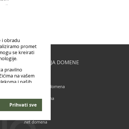
acija.
e i obradu
naliziramo promet
 mogu se kreirati
nologije.
REGISTRACIJA DOMENE
a pravilno
ačićima na vašem
.hr domena
elekoma i naših
Besplatna .hr domena
štite podataka
stavke“ možete
.com.hr domena
Prihvati sve
vo
.com domena
.net domena