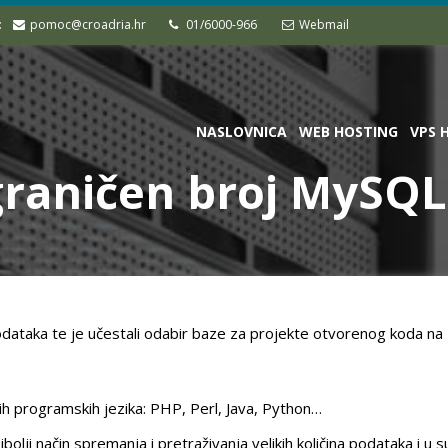
:
pomoc@croadria.hr
01/6000-966
Webmail
NASLOVNICA
WEB HOSTING
VPS 
raničen broj MySQL
ataka te je učestali odabir baze za projekte otvorenog koda na 
ih programskih jezika: PHP, Perl, Java, Python…
lji način spremanja i pretraživanja velikih količina podataka i u su