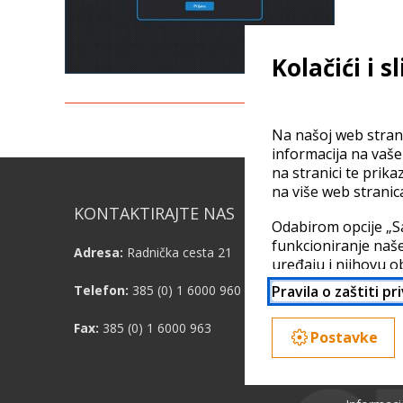
Kolačići i s
Na našoj web strani
informacija na vaš
na stranici te prika
na više web stranic
KONTAKTIRAJTE NAS
KORISN
Odabirom opcije „S
funkcioniranje naše
Adresa:
Radnička cesta 21
Podrška
uređaju i njihovu o
partnera. Vaši poda
Pravila o zaštiti pr
Telefon:
385 (0) 1 6000 960
Blog
možda nije jednaka
detaljno odabrati p
Fax:
385 (0) 1 6000 963
O nama
Postavke
Više informacija do
Korisnički