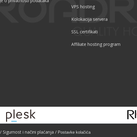
je o privatnosti podataka
VPS hosting
Kolokacija servera
SSL certifikati
Affiliate hosting program
/
Sigurnost i načini plaćanja
/
Postavke kolačića