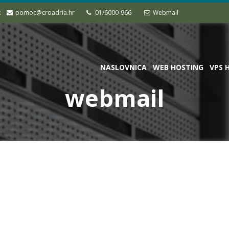
:
pomoc@croadria.hr
01/6000-966
Webmail
NASLOVNICA
WEB HOSTING
VPS 
webmail