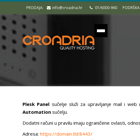
PRODAJA:
info@croadria.hr
01/6000-960
PODRŠKA
Plesk Panel
sučelje služi za upravljanje mail i web
Automation
sučelju.
Dodatni računi u pravilu imaju ograničene ovlasti, odn
Adresa:
https://domain.tld:8443/