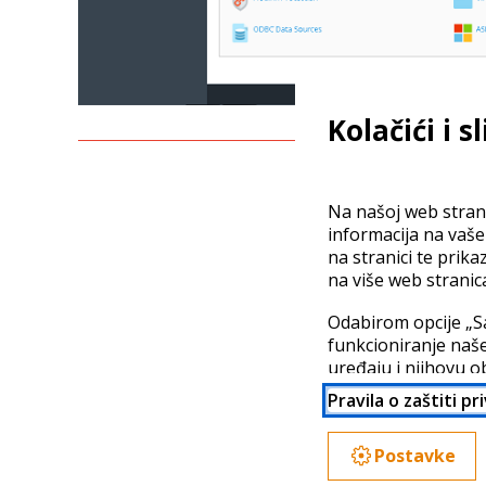
Kolačići i s
Na našoj web strani
informacija na vaš
na stranici te prika
na više web stranic
Odabirom opcije „S
funkcioniranje naše
uređaju i njihovu o
partnera. Vaši poda
Pravila o zaštiti pr
možda nije jednaka
detaljno odabrati p
Postavke
Više informacija do