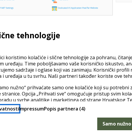
lične tehnologije
ci koristimo kolačiće i slične tehnologije za pohranu, čitanj
em uređaju. Time poboljšavamo vaše korisničko iskustvo, a
zujemo sadržaje i oglase koji vas zanimaju. Korisnički profili
a i uređaja u tu svrhu. Naši partneri također koriste ove teh
amo nužno“ prihvaćate samo one kolačiće koji su potrebni z
 stranice. Opcija „Prihvati sve“ omogućuje pristup svim kol
bradu u svrhe analitike i marketinga od strane Hrvatskog T
ci mogu biti preneseni u zemlje izvan EU u kojima razina za
ivatnosti
Impressum
Popis partnera (4)
 onoj u EU (prema članku 49 (1) a GDPR-a). Pod opcijom „Po
ostavke i u bilo kojem trenutku promijeniti svoju privolu.
Samo nužno
stupno je u pravilima privatnosti i popisu partnera.