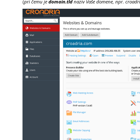
(
pri čemu je
domain.tld
naziv Vaše domene, npr. croadr