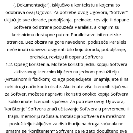
(„Dokumentacija“), isključivo u kontekstu u kojemu to
odobrava ovaj Ugovor. Za potrebe ovog Ugovora, “Softver”
uključuje sve dorade, poboljšanja, preinake, revizije ili dopune
Softvera od strane poduzeća Parallels, a krajnjim su
korisnicima dostupne putem Parallelsove initernetske
stranice. Bez obzira na gore navedeno, poduzeće Parallels
neće imati obavezu osigurati bilo koju doradu, poboljšanje,
preinaku, reviziju ili dopunu Softvera.
1.2. Opseg korištenja. Možete koristiti jednu kopiju Softvera
aktiviranog licencnim ključem na jednom poslužitelju
(virtualnom ili fizičkom) kojega posjedujete, unajmljujete ili na
neki drugi način kontrolirate. Ako imate više licencnih ključeva
za Softver, možete napraviti i koristiti onoliko kopija Softvera
koliko imate licencnih ključeva. Za potrebe ovog Ugovora,
“korištenje” Softvera znači učitavanje Softvera u privremenu ili
trajnu memoriju računala. Instalacija Softvera na mrežnom
poslužitelju isključivo za distribuciju na druga računala ne
smatra se “korištenjem” Softvera pa je zato dopušteno sve