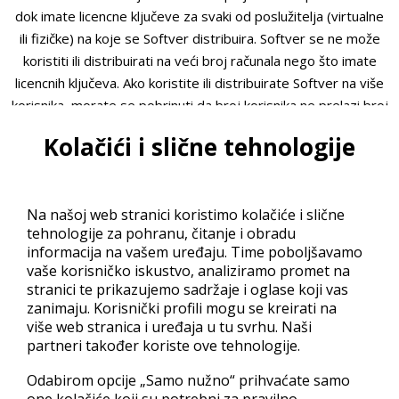
dok imate licencne ključeve za svaki od poslužitelja (virtualne
ili fizičke) na koje se Softver distribuira. Softver se ne može
koristiti ili distribuirati na veći broj računala nego što imate
licencnih ključeva. Ako koristite ili distribuirate Softver na više
korisnika, morate se pobrinuti da broj korisnika ne prelazi broj
licencnih ključeva koje ste dobili jer u protivnom kršite ovaj
Kolačići i slične tehnologije
Ugovor.
1.3. Kopije i izmjene. Ne smijete izvoditi obrnuti inženjering,
dekompilirati, rastavljati ili na drugi način prevoditi Softver ili
Na našoj web stranici koristimo kolačiće i slične
bilo koje licencne ključeve koje ste dobili. Ne smijete mijenjati
tehnologije za pohranu, čitanje i obradu
ili prilagođavati Softver ili bilo koje licencne ključeve koje ste
informacija na vašem uređaju. Time poboljšavamo
dobili na bilo koji način. Smijete napraviti jednu kopiju Softvera,
vaše korisničko iskustvo, analiziramo promet na
Dokumentacije ili bilo kojeg licencnog ključa koji ste dobili
stranici te prikazujemo sadržaje i oglase koji vas
isključivo kao sigurnosnu kopiju ili u svrhu arhiviranja. Sve
zanimaju. Korisnički profili mogu se kreirati na
više web stranica i uređaja u tu svrhu. Naši
takve kopije Softvera, Dokumentacije ili licencnih ključeva
partneri također koriste ove tehnologije.
moraju uključivati obavijesti i oznake o autorskim pravima ili
drugim pravima intelektualnog vlasništva koja su bila uključena
Odabirom opcije „Samo nužno“ prihvaćate samo
uz materijal kad ste ga prvi put primili. Izuzev odobrenja
one kolačiće koji su potrebni za pravilno