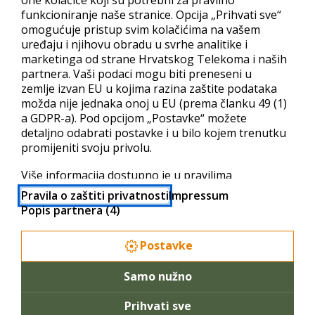
funkcioniranje naše stranice. Opcija „Prihvati sve“
definiranog u ovoj točki, niti jednu kopiju Softvera,
omogućuje pristup svim kolačićima na vašem
Dokumentacije, odnosno licencnih ključeva, ili bilo koji njihov
uređaju i njihovu obradu u svrhe analitike i
dio, ne smijete napraviti Vi niti bilo koja osoba pod Vašom
marketinga od strane Hrvatskog Telekoma i naših
odgovornošću ili nadzorom.
partnera. Vaši podaci mogu biti preneseni u
1.4. Dodjeljivanje prava. Svoja prava na Softver,
zemlje izvan EU u kojima razina zaštite podataka
Dokumentaciju ili licencne ključeve, koja su definirana ovim
možda nije jednaka onoj u EU (prema članku 49 (1)
a GDPR-a). Pod opcijom „Postavke“ možete
Ugovorom, nećete dalje licencirati, davati u zakup, najam niti
detaljno odabrati postavke i u bilo kojem trenutku
posuđivati bilo kojoj stranci bez prethodno dobivene pisane
promijeniti svoju privolu.
suglasnosti poduzeća Parallels.
Više informacija dostupno je u pravilima
2. Intelektualno vlasništvo i povjerljivost
privatnosti i popisu partnera.
Pravila o zaštiti privatnosti
Impressum
2.1. Izvještaji o korištenju, kršenja licence i pravni lijekovi.
Popis partnera (4)
Poduzeće Parallels zadržava pravo prikupljanja podataka o
korištenju licencnog ključa, uključujući brojeve licencnih
Postavke
ključeva, IP adrese servera, prebrojavanje domena i ostale
informacije koje smatra relevantnima, kako bi se osiguralo da
Samo nužno
se naši proizvodi koriste u skladu s odredbama ovoga
Prihvati sve
Ugovora o korištenju. Poduzeće Parallels izričito zabranjuje