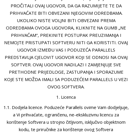
PROČITALI OVAJ UGOVOR, DA GA RAZUMIJETE TE DA
PRIHVAĆATE BITI OBVEZANI NJEGOVIM ODREDBAMA.
UKOLIKO NISTE VOLJNI BITI OBVEZANI PREMA
ODREDBAMA OVOGA UGOVORA, KLIKNITE NA GUMB „NE
PRIHVAĆAM“, PREKINITE POSTUPAK PREUZIMANJA I
NEMOJTE PRISTUPATI SOFTVERU NITI GA KORISTITI. OVAJ
UGOVOR IZMEĐU VAS I PODUZEĆA PARALLELS
PREDSTAVLJA CJELOVIT UGOVOR KOJI SE ODNOSI NA OVAJ
SOFTVER. OVAJ UGOVOR NADILAZI I ZAMJENJUJE SVE
PRETHODNE PRIJEDLOGE, ZASTUPANJA I SPORAZUME
KOJE STE MOŽDA IMALI SA PODUZEĆEM PARALLELS U VEZI
OVOG SOFTVERA.
1. Licenca
1.1. Dodjela licence. Poduzeće Parallels ovime Vam dodjeljuje,
a Vi prihvaćate, ograničenu, ne-ekskluzivnu licencu za
korištenje Softvera u strojno čitljivom, isključivo objektnom
kodu, te priručnike za korištenje ovog Softvera