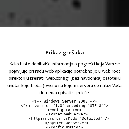
Prikaz grešaka
Kako biste dobili više informacija o pogrešci koja Vam se
pojavljuje pri radu web aplikacije potrebno je u web root
direktoriju kreirati “web.config” (bez navodnika) datoteku
unutar koje treba (ovisno na kojem serveru se nalazi Vaša
domena) upisati sljedeće:
<!-- Windows Server 2008 -->

<?xml version="1.0" encoding="UTF-8"?>

<configuration>

  <system.webServer>

    <httpErrors errorMode="Detailed" />

  </system.webServer>

</configuration>
