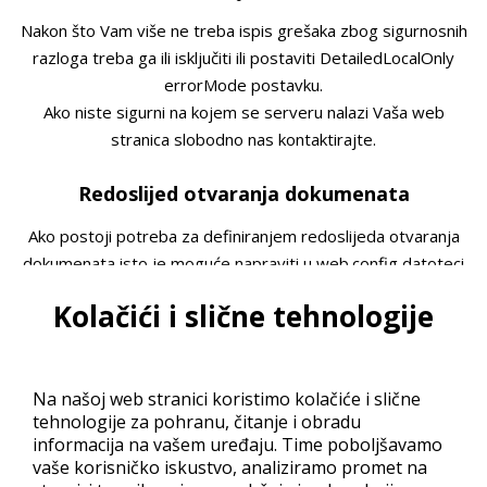
Nakon što Vam više ne treba ispis grešaka zbog sigurnosnih
razloga treba ga ili isključiti ili postaviti DetailedLocalOnly
errorMode postavku.
Ako niste sigurni na kojem se serveru nalazi Vaša web
stranica slobodno nas kontaktirajte.
Redoslijed otvaranja dokumenata
Ako postoji potreba za definiranjem redoslijeda otvaranja
dokumenata isto je moguće napraviti u web.config datoteci
na Windows 2008 serveru.
Kolačići i slične tehnologije
Potrebno je u web root direktoriju kreirati “web.config” (bez
navodnika) datoteku unutar koje treba upisati sljedeće:
<?xml version="1.0" encoding="utf-8" ?>

<configuration>

Na našoj web stranici koristimo kolačiće i slične
  <system.webServer>

tehnologije za pohranu, čitanje i obradu
    <defaultDocument enabled="true">

informacija na vašem uređaju. Time poboljšavamo
      <files>

        <clear />

vaše korisničko iskustvo, analiziramo promet na
        <add value="default.html" />
