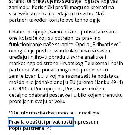
stranici te prikazujemo sadržaje i oglase koji vas
        <add value="index.html" />

        <add value="index.asp" />

zanimaju. Korisnički profili mogu se kreirati na
      </files>

više web stranica i uređaja u tu svrhu. Naši
    </defaultDocument>

partneri također koriste ove tehnologije.
  </system.webServer>

</configuration>

Odabirom opcije „Samo nužno“ prihvaćate samo
Imena vrijednosti odnosno datoteka mogu se slobodno
one kolačiće koji su potrebni za pravilno
promijeniti sukladno situaciji.
funkcioniranje naše stranice. Opcija „Prihvati sve“
omogućuje pristup svim kolačićima na vašem
MIME Type
uređaju i njihovu obradu u svrhe analitike i
marketinga od strane Hrvatskog Telekoma i naših
Registraciju MIME Type-a je također moguće napraviti na
partnera. Vaši podaci mogu biti preneseni u
zemlje izvan EU u kojima razina zaštite podataka
Windows 2008 serveru tako da se u web root direktoriju
možda nije jednaka onoj u EU (prema članku 49 (1)
kreira “web.config” (bez navodnika) datoteka unutar koje
a GDPR-a). Pod opcijom „Postavke“ možete
treba upisati sljedeće:
detaljno odabrati postavke i u bilo kojem trenutku
promijeniti svoju privolu.
<?xml version="1.0" encoding="utf-8" ?>

<configuration>

  <system.webServer> 

Više informacija dostupno je u pravilima
    <staticContent>

privatnosti i popisu partnera.
      <mimeMap fileExtension=".mp4" mimeType="video/mp4
Pravila o zaštiti privatnosti
Impressum
      <mimeMap fileExtension=".unity3D" mimeType="appli
Popis partnera (4)
    </staticContent> 

  </system.webServer> 
