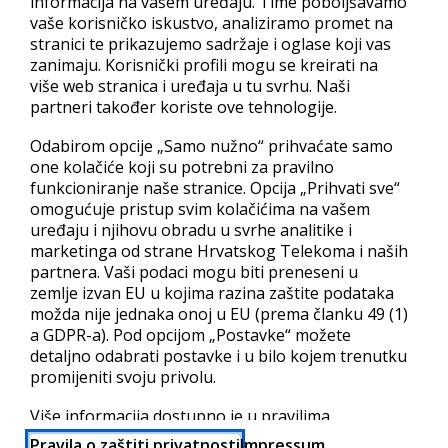
informacija na vašem uređaju. Time poboljšavamo
vaše korisničko iskustvo, analiziramo promet na
stranici te prikazujemo sadržaje i oglase koji vas
zanimaju. Korisnički profili mogu se kreirati na
više web stranica i uređaja u tu svrhu. Naši
partneri također koriste ove tehnologije.
Odabirom opcije „Samo nužno“ prihvaćate samo
one kolačiće koji su potrebni za pravilno
funkcioniranje naše stranice. Opcija „Prihvati sve“
omogućuje pristup svim kolačićima na vašem
uređaju i njihovu obradu u svrhe analitike i
marketinga od strane Hrvatskog Telekoma i naših
partnera. Vaši podaci mogu biti preneseni u
zemlje izvan EU u kojima razina zaštite podataka
možda nije jednaka onoj u EU (prema članku 49 (1)
a GDPR-a). Pod opcijom „Postavke“ možete
detaljno odabrati postavke i u bilo kojem trenutku
promijeniti svoju privolu.
Više informacija dostupno je u pravilima
privatnosti i popisu partnera.
Pravila o zaštiti privatnosti
Impressum