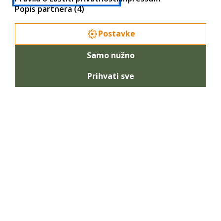
Popis partnera (4)
Postavke
Samo nužno
Prihvati sve
Podešavanje klijenta Microsoft Outlook (bez
Autodiscover opcije)
U slučaju da mail klijent ne podržava podešavanje koristeći
Autodiscover opciju ili da nije podešen SRV zapis u DNS zoni ili
pak da se radi o nekom drugom problem pri automatskoj
konfiguraciji, u nastavku je detaljnije prikazano ručno
podešavanje.