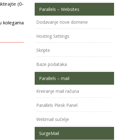
tirajte (0-
Parallels – Websites
Dodavanje nove domene
uju kolegama
Hosting Settings
Skripte
Baze podataka
Parallels – mail
Kreiranje mail računa
Parallels Plesk Panel
Webmail sučelje
SurgeMail