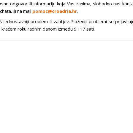
o odgovor ili informaciju koja Vas zanima, slobodno nas kontak
hata, ili na mail
pomoc@croadria.hr
.
jednostavniji problem ili zahtjev. Složeniji problemi se prijavlj
što kraćem roku radnim danom između 9 i 17 sati.