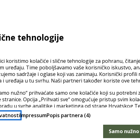
lične tehnologije
ci koristimo kolačiće i slične tehnologije za pohranu, čitanj
em uređaju. Time poboljšavamo vaše korisničko iskustvo, a
zujemo sadržaje i oglase koji vas zanimaju. Korisnički profili
a i uređaja u tu svrhu. Naši partneri također koriste ove teh
amo nužno“ prihvaćate samo one kolačiće koji su potrebni z
 stranice. Opcija „Prihvati sve“ omogućuje pristup svim kol
bradu u svrhe analitike i marketinga od strane Hrvatskog T
ci mogu biti preneseni u zemlje izvan EU u kojima razina za
ivatnosti
Impressum
Popis partnera (4)
 onoj u EU (prema članku 49 (1) a GDPR-a). Pod opcijom „Po
ostavke i u bilo kojem trenutku promijeniti svoju privolu.
Samo nužno
stupno je u pravilima privatnosti i popisu partnera.