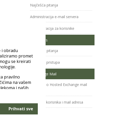
Najčešća pitanja
Administracija e-mail servera
Administracija za korisnike
Windows
e i obradu
Najčešća pitanja
naliziramo promet
 mogu se kreirati
Statistika pristupa
nologije.
Exchange Mail
a pravilno
ačićima na vašem
Općenito o Hosted Exchange mail
elekoma i naših
usluzi
štite podataka
stavke“ možete
Kreiranje korisnika i mail adresa
Prihvati sve
Domena