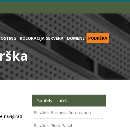
HOSTING
KOLOKACIJA SERVERA
DOMENE
PODRŠKA
drška
Parallels – sučelja
Parallels Business Automation
 navigirati
Parallels Plesk Panel