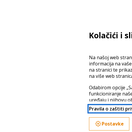
Kolačići i s
Na našoj web strani
informacija na vaš
na stranici te prika
na više web stranic
Odabirom opcije „S
funkcioniranje naše
uređaju i njihovu o
partnera. Vaši poda
Pravila o zaštiti pr
možda nije jednaka
detaljno odabrati p
Postavke
Više informacija do