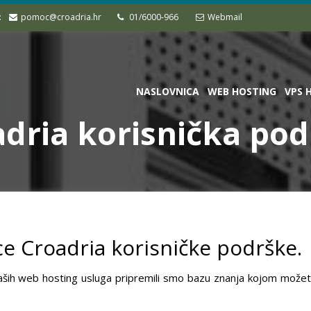
:
pomoc@croadria.hr
01/6000-966
Webmail
NASLOVNICA
WEB HOSTING
VPS 
dria korisnička po
ce Croadria korisničke podrške.
aših web hosting usluga pripremili smo bazu znanja kojom možete