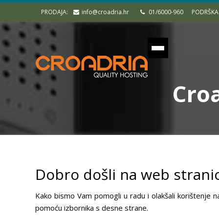
PRODAJA:
info@croadria.hr
01/6000-960
PODRŠKA
Croa
Dobro došli na web strani
Kako bismo Vam pomogli u radu i olakšali korištenje n
pomoću izbornika s desne strane.