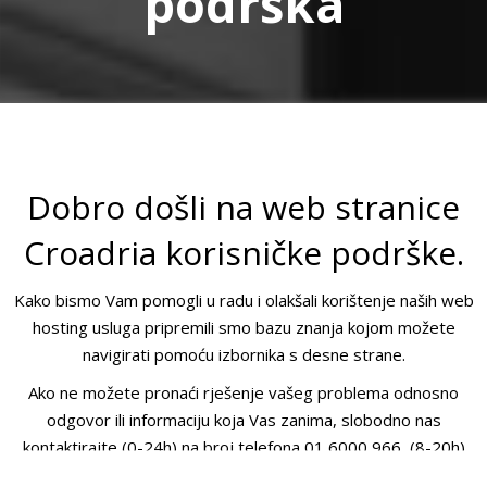
podrška
Dobro došli na web stranice
Croadria korisničke podrške.
Kako bismo Vam pomogli u radu i olakšali korištenje naših web
hosting usluga pripremili smo bazu znanja kojom možete
navigirati pomoću izbornika s desne strane.
Ako ne možete pronaći rješenje vašeg problema odnosno
odgovor ili informaciju koja Vas zanima, slobodno nas
kontaktirajte (0-24h) na broj telefona 01 6000 966, (8-20h)
preko Live chata, ili na mail
pomoc@croadria.hr
.