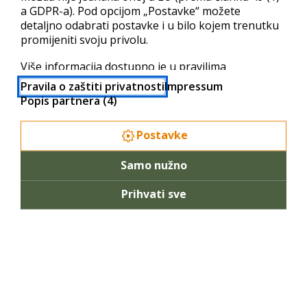
a GDPR-a). Pod opcijom „Postavke“ možete
detaljno odabrati postavke i u bilo kojem trenutku
Skripte
promijeniti svoju privolu.
Baze podataka
Više informacija dostupno je u pravilima
privatnosti i popisu partnera.
Pravila o zaštiti privatnosti
Impressum
Parallels – mail
Popis partnera (4)
Kreiranje mail računa
Postavke
Parallels Plesk Panel
Samo nužno
Webmail sučelje
Prihvati sve
SurgeMail
Najčešća pitanja
Administracija e-mail servera
Administracija za korisnike