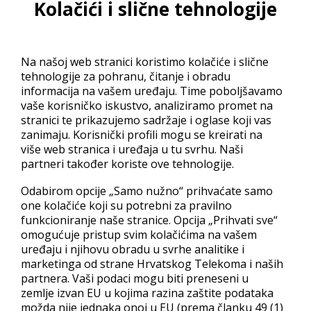
Kolačići i slične tehnologije
Korisnička podrška može u svakom trenutku riješiti vaš
jednostavniji problem ili zahtjev. Složeniji problemi se
prijavljuju kolegama sistem administratorima koji će ih
Na našoj web stranici koristimo kolačiće i slične
nastojati riješiti u što kraćem roku radnim danom između 9 i
tehnologije za pohranu, čitanje i obradu
17 sati.
informacija na vašem uređaju. Time poboljšavamo
vaše korisničko iskustvo, analiziramo promet na
stranici te prikazujemo sadržaje i oglase koji vas
zanimaju. Korisnički profili mogu se kreirati na
više web stranica i uređaja u tu svrhu. Naši
Parallels – sučelja
partneri također koriste ove tehnologije.
Parallels Business Automation
Odabirom opcije „Samo nužno“ prihvaćate samo
one kolačiće koji su potrebni za pravilno
Parallels Plesk Panel
funkcioniranje naše stranice. Opcija „Prihvati sve“
omogućuje pristup svim kolačićima na vašem
uređaju i njihovu obradu u svrhe analitike i
Parallels – Websites
marketinga od strane Hrvatskog Telekoma i naših
partnera. Vaši podaci mogu biti preneseni u
Dodavanje nove domene
zemlje izvan EU u kojima razina zaštite podataka
možda nije jednaka onoj u EU (prema članku 49 (1)
Hosting Settings